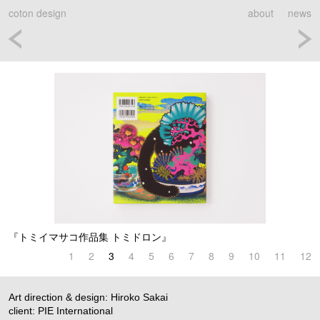
coton design
about
news
『トミイマサコ作品集 トミドロン』
1
2
3
4
5
6
7
8
9
10
11
12
Art direction & design: Hiroko Sakai
client: PIE International