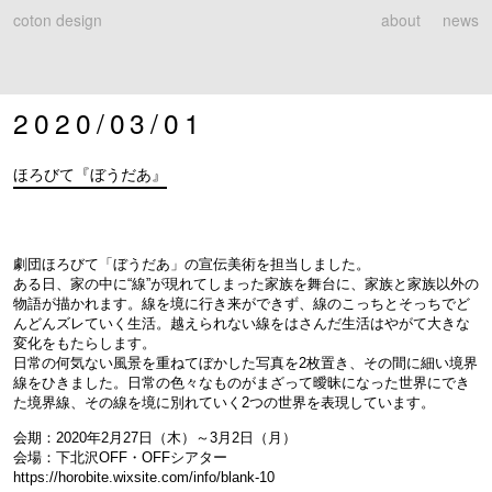
coton design
about
news
2020/03/01
ほろびて『ぼうだあ』
劇団ほろびて「ぼうだあ」の宣伝美術を担当しました。
ある日、家の中に“線”が現れてしまった家族を舞台に、家族と家族以外の
物語が描かれます。線を境に行き来ができず、線のこっちとそっちでど
んどんズレていく生活。越えられない線をはさんだ生活はやがて大きな
変化をもたらします。
日常の何気ない風景を重ねてぼかした写真を2枚置き、その間に細い境界
線をひきました。日常の色々なものがまざって曖昧になった世界にでき
た境界線、その線を境に別れていく2つの世界を表現しています。
会期：2020年2月27日（木）～3月2日（月）
会場：下北沢OFF・OFFシアター
https://horobite.wixsite.com/info/blank-10