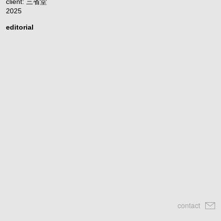
client: 三省堂
2025
editorial
contact